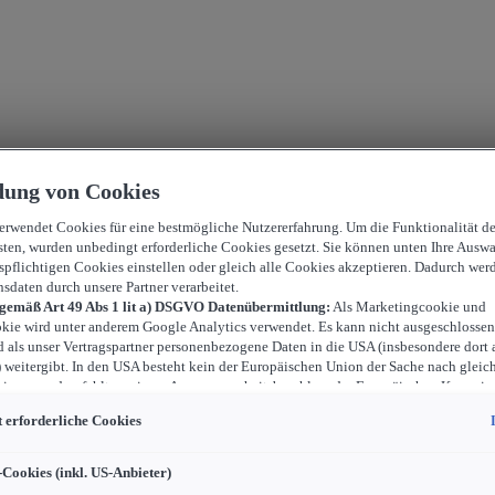
ung von Cookies
verwendet Cookies für eine bestmögliche Nutzererfahrung. Um die Funktionalität d
sten, wurden unbedingt erforderliche Cookies gesetzt. Sie können unten Ihre Auswa
spflichtigen Cookies einstellen oder gleich alle Cookies akzeptieren. Dadurch wer
nsdaten durch unsere Partner verarbeitet.
 gemäß Art 49 Abs 1 lit a) DSGVO Datenübermittlung:
Als Marketingcookie und
kie wird unter anderem Google Analytics verwendet. Es kann nicht ausgeschlossen
d als unser Vertragspartner personenbezogene Daten in die USA (insbesondere dort 
weitergibt. In den USA besteht kein der Europäischen Union der Sache nach gleic
iveau und es fehlt an einem Angemessenheitsbeschluss der Europäischen Kommiss
ür Sie Risiken ergeben, weil Sie Ihre Rechte als Betroffener in den USA nicht wirk
 erforderliche Cookies
können, in den USA keine Datenschutzgrundsätze bestehen, und weil nicht ausges
 dass aufgrund aktueller Gesetze US-Sicherheitsbehörden einen Zugriff auf Daten 
i Eingriffe in Ihre persönlichen Rechte und Freiheiten nicht auf das absolut Notw
-Cookies (inkl. US-Anbieter)
ind.
Sollten Sie das Setzen von Cookies für Marketingzwecke oder Leistungscook