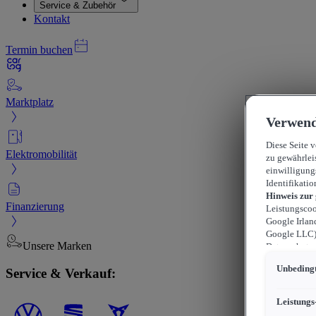
Service & Zubehör
Kontakt
Termin buchen
Marktplatz
Verwend
Diese Seite 
Elektromobilität
zu gewährlei
einwilligung
Identifikatio
Hinweis zur
Finanzierung
Leistungscoo
Google Irlan
Google LLC) 
Unsere Marken
Datenschutzn
können sich f
Unbedingt
Service & Verkauf:
durchsetzen 
werden kann,
können, wobe
Leistungs
beschränkt s