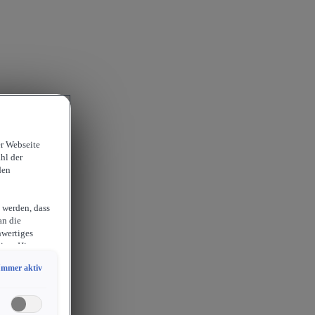
er Webseite
hl der
den
 werden, dass
an die
hwertiges
ion. Hieraus
sam
Immer aktiv
chlossen
erlangen
endige
ies auch für