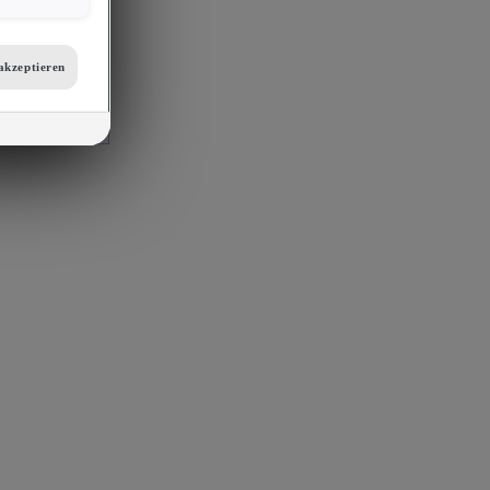
er
etails zu den
tellungen am
akzeptieren
 auf unsere
mit
s, Porsche