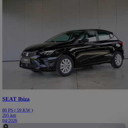
SEAT Ibiza
80
PS
(
59
KW
)
205
km
04/2026