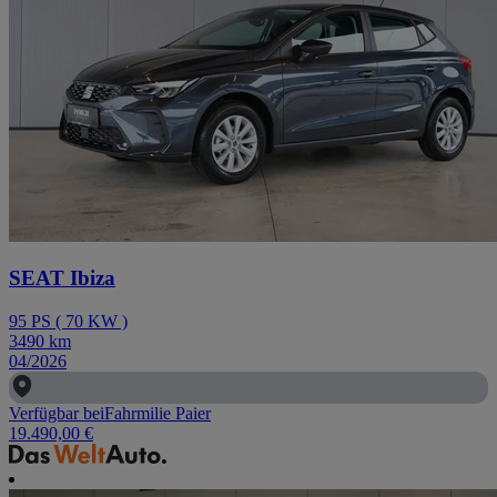
SEAT Ibiza
95
PS
(
70
KW
)
3490
km
04/2026
Verfügbar bei
Fahrmilie Paier
19.490,00 €