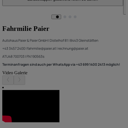
Fahrmilie Paier
Autohaus Paier & Paier GmbH | Distelhof 81 | 8443 Gleinstätten
+43 3457 2400 | fahrmilie@paier.at | rechnung@paier.at
ATU48 700703 | FN 190563s
Terminanfragen sind auch per WhatsApp via +43 699 1400 2413 möglich!
Video Galerie