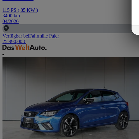
115
PS
(
85
KW
)
3490
km
04/2026
Verfügbar bei
Fahrmilie Paier
25.990,00 €