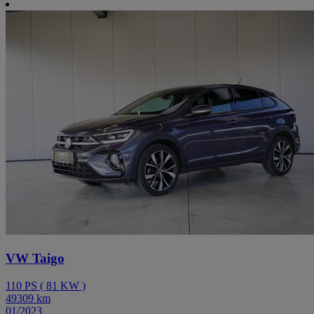
VW Taigo
110
PS
(
81
KW
)
49309
km
01/2023