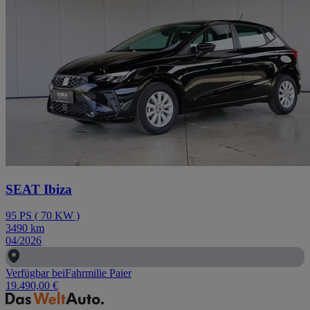
SEAT Ibiza
95
PS
(
70
KW
)
3490
km
04/2026
Verfügbar bei
Fahrmilie Paier
19.490,00 €