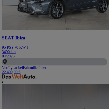
SEAT Ibiza
95
PS
(
70
KW
)
3490
km
04/2026
Verfügbar bei
Fahrmilie Paier
22.490,00 €