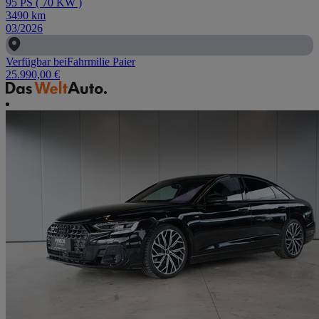
95
PS
(
70
KW
)
3490
km
03/2026
Verfügbar bei
Fahrmilie Paier
25.990,00 €