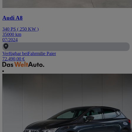
Audi A8
340
PS
(
250
KW
)
35000
km
07/2024
Verfügbar bei
Fahrmilie Paier
72.490,00 €