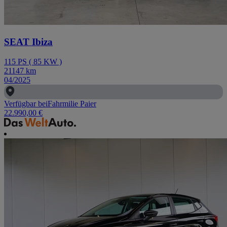
SEAT Ibiza
115
PS
(
85
KW
)
21147
km
04/2025
Verfügbar bei
Fahrmilie Paier
22.990,00 €