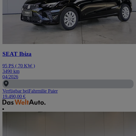
SEAT Ibiza
95
PS
(
70
KW
)
3490
km
04/2026
Verfügbar bei
Fahrmilie Paier
19.490,00 €